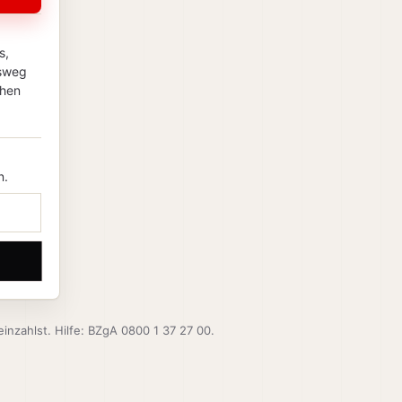
s,
sweg
chen
n.
nzahlst. Hilfe: BZgA 0800 1 37 27 00.