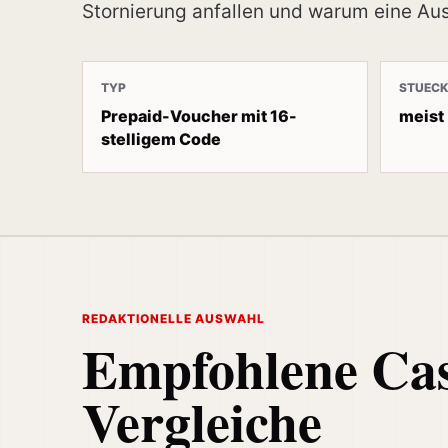
Stornierung anfallen und warum eine Aus
TYP
STUEC
Prepaid-Voucher mit 16-
meist
stelligem Code
REDAKTIONELLE AUSWAHL
Empfohlene Cas
Vergleiche