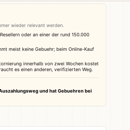
immer wieder relevant werden.
 Resellern oder an einer der rund 150.000
immt meist keine Gebuehr; beim Online-Kauf
Stornierung innerhalb von zwei Wochen kostet
aucht es einen anderen, verifizierten Weg.
in Auszahlungsweg und hat Gebuehren bei