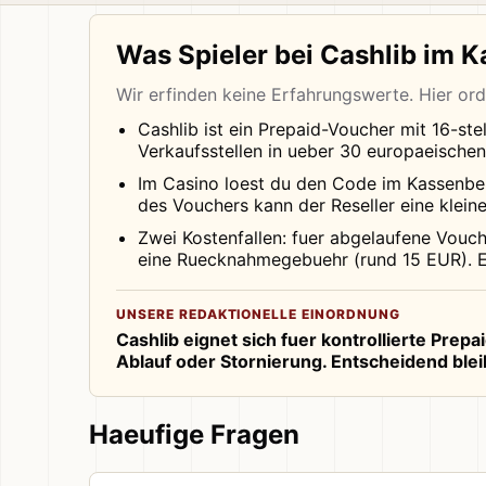
Was Spieler bei Cashlib im 
Wir erfinden keine Erfahrungswerte. Hier or
Cashlib ist ein Prepaid-Voucher mit 16-st
Verkaufsstellen in ueber 30 europaeische
Im Casino loest du den Code im Kassenber
des Vouchers kann der Reseller eine klei
Zwei Kostenfallen: fuer abgelaufene Vouch
eine Ruecknahmegebuehr (rund 15 EUR). Ein
UNSERE REDAKTIONELLE EINORDNUNG
Cashlib eignet sich fuer kontrollierte Pr
Ablauf oder Stornierung. Entscheidend bleib
Haeufige Fragen