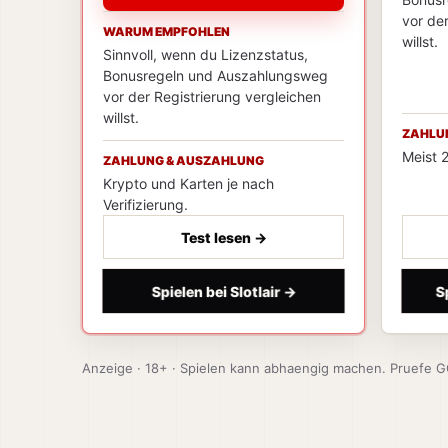
vor de
WARUM EMPFOHLEN
willst.
Sinnvoll, wenn du Lizenzstatus,
Bonusregeln und Auszahlungsweg
vor der Registrierung vergleichen
willst.
ZAHLU
Meist 
ZAHLUNG & AUSZAHLUNG
Krypto und Karten je nach
Verifizierung.
Test lesen ->
Spielen bei Slotlair ->
S
Anzeige · 18+ · Spielen kann abhaengig machen. Pruefe G