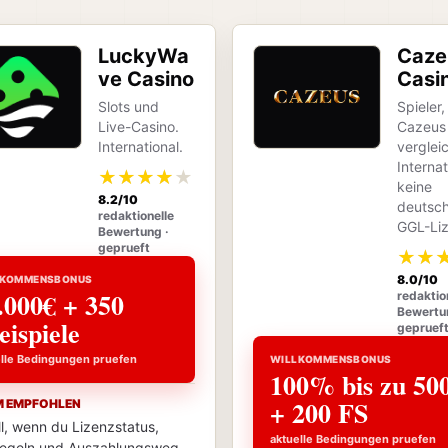
LuckyWa
Caze
ve Casino
Casi
Slots und
Spieler,
Live-Casino.
Cazeus 
International.
verglei
Internat
★
★
★
★
★
keine
8.2/10
deutsc
redaktionelle
GGL-Liz
Bewertung ·
geprueft
★
★
8.0/10
LKOMMENSBONUS
.000€ + 350
redaktio
Bewertu
eispiele
gepruef
elle Bedingungen pruefen
WILLKOMMENSBONUS
100% bis zu 50
+ 200 FS
 EMPFOHLEN
ll, wenn du Lizenzstatus,
aktuelle Bedingungen pruefen
egeln und Auszahlungsweg