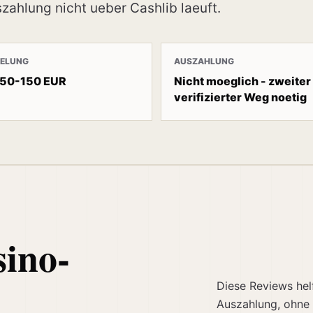
zahlung nicht ueber Cashlib laeuft.
KELUNG
AUSZAHLUNG
 50-150 EUR
Nicht moeglich - zweiter
verifizierter Weg noetig
ino-
Diese Reviews hel
Auszahlung, ohne