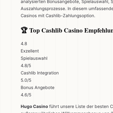
analysierten Bonusangebote, Spielauswahl, 
Auszahlungsprozesse. In diesem umfassenden
Casinos mit Cashlib-Zahlungsoption.
🏆 Top Cashlib Casino Empfehlu
4.8
Exzellent
Spielauswahl
4.8/5
Cashlib Integration
5.0/5
Bonus Angebote
4.6/5
Hugo Casino
führt unsere Liste der besten C