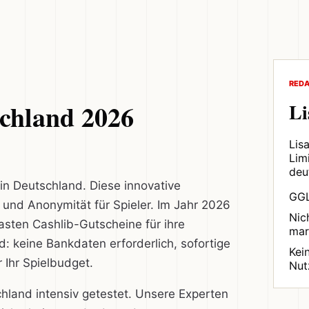
REDA
Li
schland 2026
Lis
Lim
deu
 in Deutschland. Diese innovative
GGL
und Anonymität für Spieler. Im Jahr 2026
Nic
sten Cashlib-Gutscheine für ihre
mar
d: keine Bankdaten erforderlich, sofortige
Kei
 Ihr Spielbudget.
Nut
hland intensiv getestet. Unsere Experten