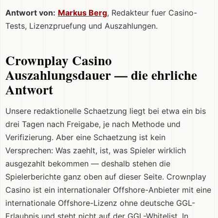
Antwort von:
Markus Berg
, Redakteur fuer Casino-
Tests, Lizenzpruefung und Auszahlungen.
Crownplay Casino
Auszahlungsdauer — die ehrliche
Antwort
Unsere redaktionelle Schaetzung liegt bei etwa ein bis
drei Tagen nach Freigabe, je nach Methode und
Verifizierung. Aber eine Schaetzung ist kein
Versprechen: Was zaehlt, ist, was Spieler wirklich
ausgezahlt bekommen — deshalb stehen die
Spielerberichte ganz oben auf dieser Seite. Crownplay
Casino ist ein internationaler Offshore-Anbieter mit eine
internationale Offshore-Lizenz ohne deutsche GGL-
Erlaubnis und steht nicht auf der GGL-Whitelist. In