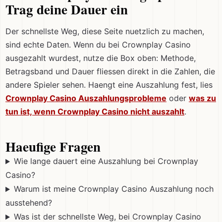
Trag deine Dauer ein
Der schnellste Weg, diese Seite nuetzlich zu machen,
sind echte Daten. Wenn du bei Crownplay Casino
ausgezahlt wurdest, nutze die Box oben: Methode,
Betragsband und Dauer fliessen direkt in die Zahlen, die
andere Spieler sehen. Haengt eine Auszahlung fest, lies
Crownplay Casino Auszahlungsprobleme
oder
was zu
tun ist, wenn Crownplay Casino nicht auszahlt
.
Haeufige Fragen
Wie lange dauert eine Auszahlung bei Crownplay
Casino?
Warum ist meine Crownplay Casino Auszahlung noch
ausstehend?
Was ist der schnellste Weg, bei Crownplay Casino