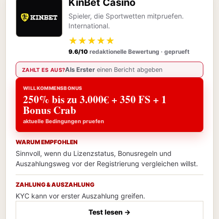
KinBet Casino
Spieler, die Sportwetten mitpruefen.
International.
★
★
★
★
★
9.6/10
redaktionelle Bewertung · geprueft
Als Erster
einen Bericht abgeben
ZAHLT ES AUS?
WILLKOMMENSBONUS
250% bis zu 3.000€ + 350 FS + 1
Bonus Crab
aktuelle Bedingungen pruefen
WARUM EMPFOHLEN
Sinnvoll, wenn du Lizenzstatus, Bonusregeln und
Auszahlungsweg vor der Registrierung vergleichen willst.
ZAHLUNG & AUSZAHLUNG
KYC kann vor erster Auszahlung greifen.
Test lesen ->