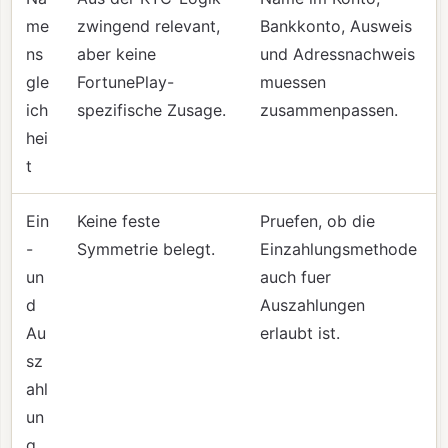
me
zwingend relevant,
Bankkonto, Ausweis
ns
aber keine
und Adressnachweis
gle
FortunePlay-
muessen
ich
spezifische Zusage.
zusammenpassen.
hei
t
Ein
Keine feste
Pruefen, ob die
-
Symmetrie belegt.
Einzahlungsmethode
un
auch fuer
d
Auszahlungen
Au
erlaubt ist.
sz
ahl
un
g