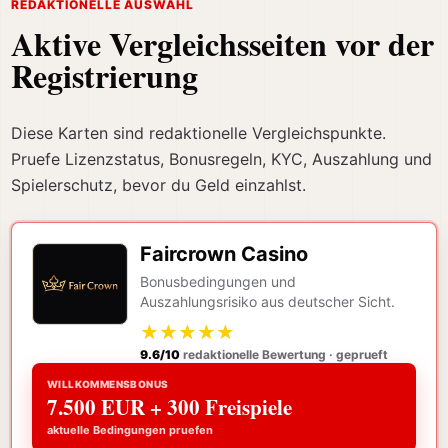
REDAKTIONELLE AUSWAHL
Aktive Vergleichsseiten vor der
Registrierung
Diese Karten sind redaktionelle Vergleichspunkte.
Pruefe Lizenzstatus, Bonusregeln, KYC, Auszahlung und
Spielerschutz, bevor du Geld einzahlst.
Faircrown Casino
Bonusbedingungen und
Auszahlungsrisiko aus deutscher Sicht.
★
★
★
★
★
9.6/10
redaktionelle Bewertung · geprueft
WILLKOMMENSBONUS
7.500 EUR + 300 Freispiele
aktuelle Bedingungen pruefen