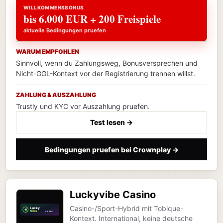
WILLKOMMENSBONUS
bis 6.000 EUR + 200 Freispiele
aktuelle Bedingungen pruefen
WARUM EMPFOHLEN
Sinnvoll, wenn du Zahlungsweg, Bonusversprechen und
Nicht-GGL-Kontext vor der Registrierung trennen willst.
ZAHLUNG & AUSZAHLUNG
Trustly und KYC vor Auszahlung pruefen.
Test lesen ->
Bedingungen pruefen bei Crownplay ->
Luckyvibe Casino
Casino-/Sport-Hybrid mit Tobique-
Kontext. International, keine deutsche