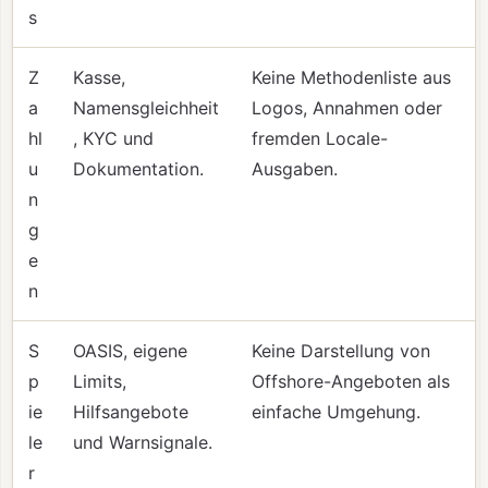
s
Z
Kasse,
Keine Methodenliste aus
a
Namensgleichheit
Logos, Annahmen oder
hl
, KYC und
fremden Locale-
u
Dokumentation.
Ausgaben.
n
g
e
n
S
OASIS, eigene
Keine Darstellung von
p
Limits,
Offshore-Angeboten als
ie
Hilfsangebote
einfache Umgehung.
le
und Warnsignale.
r