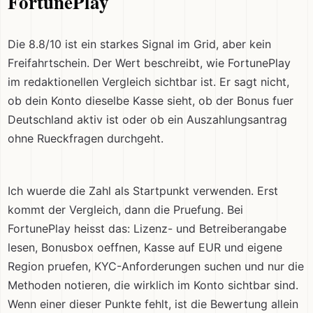
FortunePlay
Die 8.8/10 ist ein starkes Signal im Grid, aber kein
Freifahrtschein. Der Wert beschreibt, wie FortunePlay
im redaktionellen Vergleich sichtbar ist. Er sagt nicht,
ob dein Konto dieselbe Kasse sieht, ob der Bonus fuer
Deutschland aktiv ist oder ob ein Auszahlungsantrag
ohne Rueckfragen durchgeht.
Ich wuerde die Zahl als Startpunkt verwenden. Erst
kommt der Vergleich, dann die Pruefung. Bei
FortunePlay heisst das: Lizenz- und Betreiberangabe
lesen, Bonusbox oeffnen, Kasse auf EUR und eigene
Region pruefen, KYC-Anforderungen suchen und nur die
Methoden notieren, die wirklich im Konto sichtbar sind.
Wenn einer dieser Punkte fehlt, ist die Bewertung allein