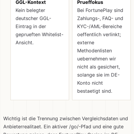
GGL-Kontext
Prueffokus
Kein belegter
Bei FortunePlay sind
deutscher GGL-
Zahlungs-, FAQ- und
Eintrag in der
KYC-/AML-Bereiche
geprueften Whitelist-
oeffentlich verlinkt;
Ansicht.
externe
Methodenlisten
uebernehmen wir
nicht als gesichert,
solange sie im DE-
Konto nicht
bestaetigt sind.
Wichtig ist die Trennung zwischen Vergleichsdaten und
Anbieterrealitaet. Ein aktiver /go/-Pfad und eine gute