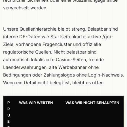
verwechselt werden.
Unsere Quellenhierarchie bleibt streng. Belastbar sind
interne DE-Daten wie Startseitenkarte, aktive /go/-
Ziele, vorhandene Fragencluster und offizielle
regulatorische Quellen. Nicht belastbar sind
automatisch lokalisierte Casino-Seiten, fremde
Laenderwaehrungen, alte Werbebanner ohne
Bedingungen oder Zahlungslogos ohne Login-Nachweis.
Wenn ein Detail nicht belegt ist, bleibt es offen.
P
WAS WIR WERTEN
WAS WIR NICHT BEHAUPTEN
R
U
E