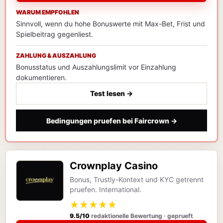
WARUM EMPFOHLEN
Sinnvoll, wenn du hohe Bonuswerte mit Max-Bet, Frist und
Spielbeitrag gegenliest.
ZAHLUNG & AUSZAHLUNG
Bonusstatus und Auszahlungslimit vor Einzahlung
dokumentieren.
Test lesen ->
Bedingungen pruefen bei Faircrown ->
Crownplay Casino
Bonus, Trustly-Kontext und KYC getrennt
pruefen. International.
★
★
★
★
★
9.5/10
redaktionelle Bewertung · geprueft