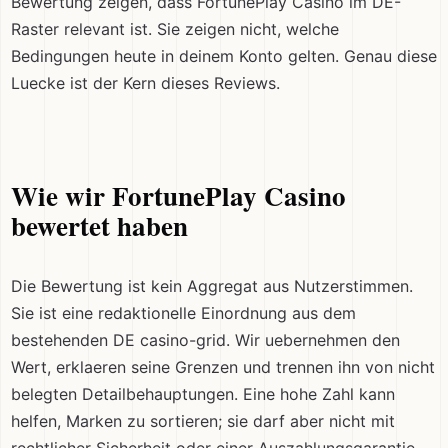
Bewertung zeigen, dass FortunePlay Casino im DE-
Raster relevant ist. Sie zeigen nicht, welche
Bedingungen heute in deinem Konto gelten. Genau diese
Luecke ist der Kern dieses Reviews.
Wie wir FortunePlay Casino
bewertet haben
Die Bewertung ist kein Aggregat aus Nutzerstimmen.
Sie ist eine redaktionelle Einordnung aus dem
bestehenden DE casino-grid. Wir uebernehmen den
Wert, erklaeren seine Grenzen und trennen ihn von nicht
belegten Detailbehauptungen. Eine hohe Zahl kann
helfen, Marken zu sortieren; sie darf aber nicht mit
rechtlicher Sicherheit oder einer Auszahlungsgarantie