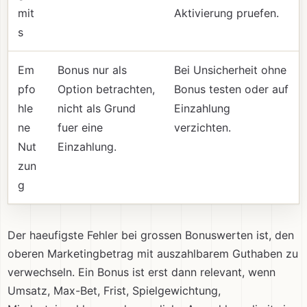
mit
Aktivierung pruefen.
s
Em
Bonus nur als
Bei Unsicherheit ohne
pfo
Option betrachten,
Bonus testen oder auf
hle
nicht als Grund
Einzahlung
ne
fuer eine
verzichten.
Nut
Einzahlung.
zun
g
Der haeufigste Fehler bei grossen Bonuswerten ist, den
oberen Marketingbetrag mit auszahlbarem Guthaben zu
verwechseln. Ein Bonus ist erst dann relevant, wenn
Umsatz, Max-Bet, Frist, Spielgewichtung,