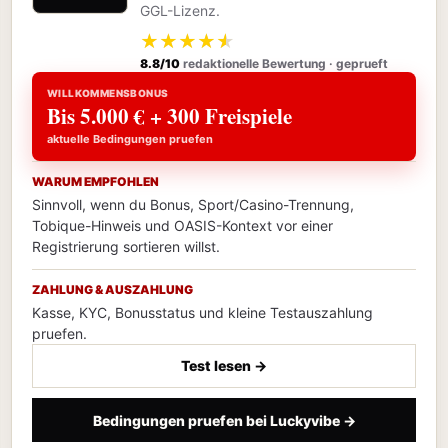
GGL-Lizenz.
★
★
★
★
★
8.8/10
redaktionelle Bewertung · geprueft
WILLKOMMENSBONUS
Bis 5.000 € + 300 Freispiele
aktuelle Bedingungen pruefen
WARUM EMPFOHLEN
Sinnvoll, wenn du Bonus, Sport/Casino-Trennung,
Tobique-Hinweis und OASIS-Kontext vor einer
Registrierung sortieren willst.
ZAHLUNG & AUSZAHLUNG
Kasse, KYC, Bonusstatus und kleine Testauszahlung
pruefen.
Test lesen ->
Bedingungen pruefen bei Luckyvibe ->