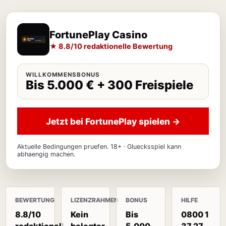
FortunePlay Casino
★ 8.8/10 redaktionelle Bewertung
WILLKOMMENSBONUS
Bis 5.000 € + 300 Freispiele
Jetzt bei FortunePlay spielen →
Aktuelle Bedingungen pruefen. 18+ · Gluecksspiel kann
abhaengig machen.
BEWERTUNG
LIZENZRAHMEN
BONUS
HILFE
8.8/10
Kein
Bis
0800 1