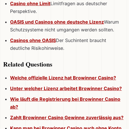
Casino ohne Limit
Limitfragen aus deutscher
Perspektive.
OASIS und Casinos ohne deutsche Lizenz
Warum
Schutzsysteme nicht umgangen werden sollten.
Casinos ohne OASIS
Der Suchintent braucht
deutliche Risikohinweise.
Related Questions
Welche offizielle Lizenz hat Browinner Casino?
Unter welcher Lizenz arbeitet Browinner Casino?
Wie läuft die Registrierung bei Browinner Casino
ab?
Zahlt Browinner Casino Gewinne zuverlässig aus?
Kann man bei Browinner Casino auch ohne Konto