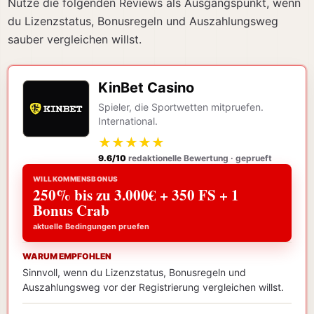
Nutze die folgenden Reviews als Ausgangspunkt, wenn
du Lizenzstatus, Bonusregeln und Auszahlungsweg
sauber vergleichen willst.
KinBet Casino
Spieler, die Sportwetten mitpruefen.
International.
★
★
★
★
★
9.6/10
redaktionelle Bewertung · geprueft
WILLKOMMENSBONUS
250% bis zu 3.000€ + 350 FS + 1
Bonus Crab
aktuelle Bedingungen pruefen
WARUM EMPFOHLEN
Sinnvoll, wenn du Lizenzstatus, Bonusregeln und
Auszahlungsweg vor der Registrierung vergleichen willst.