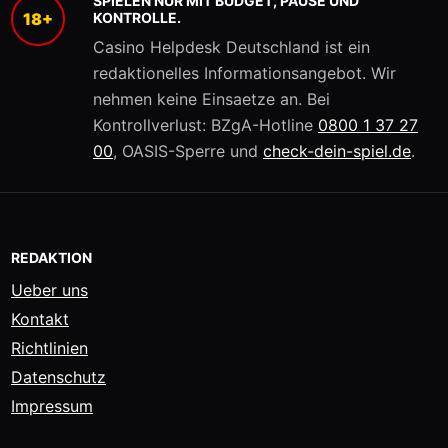
SPIELEN NUR MIT BUDGET, PAUSE UND
18+
KONTROLLE.
Casino Helpdesk Deutschland ist ein
redaktionelles Informationsangebot. Wir
nehmen keine Einsaetze an. Bei
Kontrollverlust: BZgA-Hotline
0800 1 37 27
00
, OASIS-Sperre und
check-dein-spiel.de
.
REDAKTION
Ueber uns
Kontakt
Richtlinien
Datenschutz
Impressum