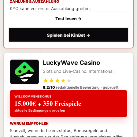
ZAHLUNG & AUSZAHLUNG
KYC kann vor erster Auszahlung greifen.
Test lesen ->
Spielen bei KinBet ->
LuckyWave Casino
Slots und Live-Casino. International.
★
★
★
★
★
8.2/10
redaktionelle Bewertung · geprueft
WILLKOMMENSBONUS
15.000€ + 350 Freispiele
aktuelle Bedingungen pruefen
WARUM EMPFOHLEN
Sinnvoll, wenn du Lizenzstatus, Bonusregeln und
Auszahlungsweg vor der Registrierung vergleichen willst.