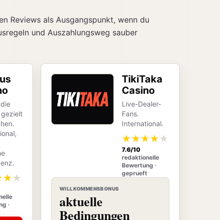
den Reviews als Ausgangspunkt, wenn du
nusregeln und Auszahlungsweg sauber
us
TikiTaka
no
Casino
 die
Live-Dealer-
gezielt
Fans.
chen.
International.
ional,
★
★
★
★
★
7.6/10
he
redaktionelle
enz.
Bewertung ·
geprueft
★
★
★
WILLKOMMENSBONUS
aktuelle
nelle
ng ·
Bedingungen
t