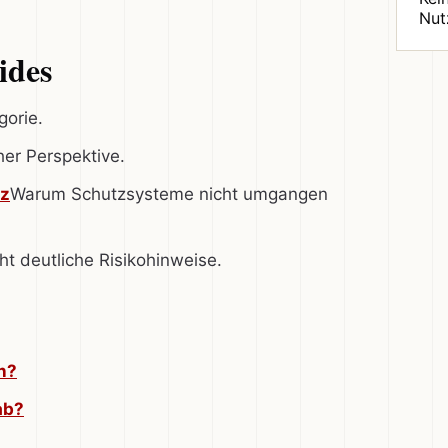
Nut
ides
gorie.
her Perspektive.
nz
Warum Schutzsysteme nicht umgangen
ht deutliche Risikohinweise.
n?
ab?