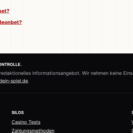
bet?
 Beonbet?
ONTROLLE.
redaktionelles Informationsangebot. Wir nehmen keine Einsa
dein-spiel.de
.
SILOS
Casino Tests
Zahlungsmethoden