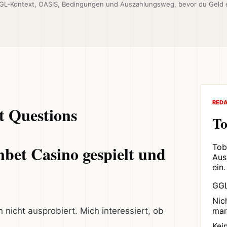
GL-Kontext, OASIS, Bedingungen und Auszahlungsweg, bevor du Geld ei
REDA
t Questions
To
bet Casino gespielt und
Tob
Aus
ein.
GGL
Nic
 nicht ausprobiert. Mich interessiert, ob
mar
Kei