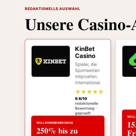
REDAKTIONELLE AUSWAHL
Unsere Casino-
KinBet
Casino
Spieler, die
Sportwetten
mitpruefen.
International.
★
★
★
★
★
9.6/10
redaktionelle
Bewertung ·
geprueft
WIL
15
WILLKOMMENSBONUS
250% bis zu
Fr