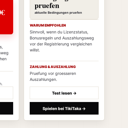
pruefen
0€
aktuelle Bedingungen pruefen
WARUM EMPFOHLEN
Sinnvoll, wenn du Lizenzstatus,
Bonusregeln und Auszahlungsweg
vor der Registrierung vergleichen
s,
willst.
sweg
chen
ZAHLUNG & AUSZAHLUNG
Pruefung vor groesseren
Auszahlungen.
n.
Test lesen ->
Spielen bei TikiTaka ->