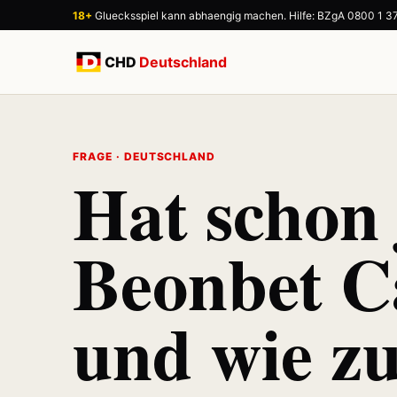
18+
Gluecksspiel kann abhaengig machen. Hilfe: BZgA 0800 1 37
CHD
Deutschland
FRAGE · DEUTSCHLAND
Hat schon
Beonbet Ca
und wie zu