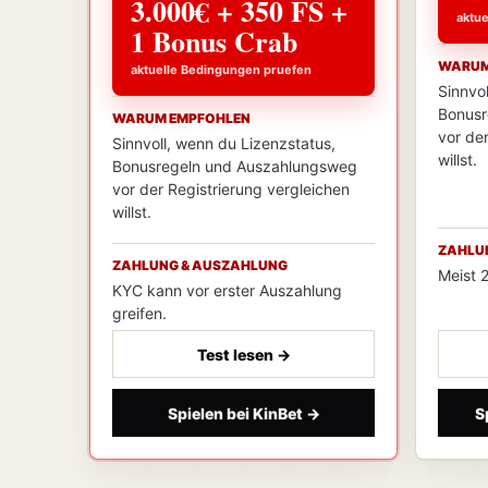
3.000€ + 350 FS +
aktu
1 Bonus Crab
WARUM
aktuelle Bedingungen pruefen
Sinnvo
Bonusr
WARUM EMPFOHLEN
vor de
Sinnvoll, wenn du Lizenzstatus,
willst.
Bonusregeln und Auszahlungsweg
vor der Registrierung vergleichen
willst.
ZAHLU
ZAHLUNG & AUSZAHLUNG
Meist 
KYC kann vor erster Auszahlung
greifen.
Test lesen ->
Spielen bei KinBet ->
S