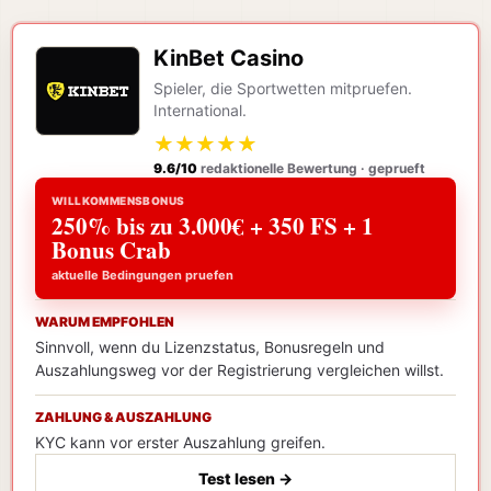
KinBet Casino
Spieler, die Sportwetten mitpruefen.
International.
★
★
★
★
★
9.6/10
redaktionelle Bewertung · geprueft
WILLKOMMENSBONUS
250% bis zu 3.000€ + 350 FS + 1
Bonus Crab
aktuelle Bedingungen pruefen
WARUM EMPFOHLEN
Sinnvoll, wenn du Lizenzstatus, Bonusregeln und
Auszahlungsweg vor der Registrierung vergleichen willst.
ZAHLUNG & AUSZAHLUNG
KYC kann vor erster Auszahlung greifen.
Test lesen ->