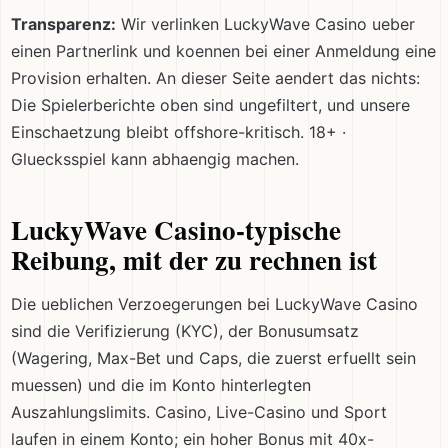
Transparenz:
Wir verlinken LuckyWave Casino ueber
einen Partnerlink und koennen bei einer Anmeldung eine
Provision erhalten. An dieser Seite aendert das nichts:
Die Spielerberichte oben sind ungefiltert, und unsere
Einschaetzung bleibt offshore-kritisch. 18+ ·
Gluecksspiel kann abhaengig machen.
LuckyWave Casino-typische
Reibung, mit der zu rechnen ist
Die ueblichen Verzoegerungen bei LuckyWave Casino
sind die Verifizierung (KYC), der Bonusumsatz
(Wagering, Max-Bet und Caps, die zuerst erfuellt sein
muessen) und die im Konto hinterlegten
Auszahlungslimits. Casino, Live-Casino und Sport
laufen in einem Konto; ein hoher Bonus mit 40x-