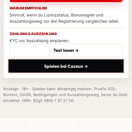
WARUM EMPFOHLEN
Sinnvoll, wenn du Lizenzstatus, Bonusregeln und
Auszahlungsweg vor der Registrierung vergleichen willst.
ZAHLUNG & AUSZAHLUNG
KYC vor Auszahlung einplanen.
Test lesen ->
Spielen bei Cazeus ->
Anzeige · 18+ · Spielen kann abhaengig machen. Pruefe GGL-
Kontext, OASIS, Bedingungen und Auszahlungsweg, bevor du Geld
einzahlst. Hilfe: BZgA 0800 1 37 27 00.