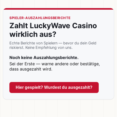
SPIELER-AUSZAHLUNGSBERICHTE
Zahlt LuckyWave Casino
wirklich aus?
Echte Berichte von Spielern — bevor du dein Geld
riskierst. Keine Empfehlung von uns.
Noch keine Auszahlungsberichte.
Sei der Erste — warne andere oder bestätige,
dass ausgezahlt wird.
Hier gespielt? Wurdest du ausgezahlt?