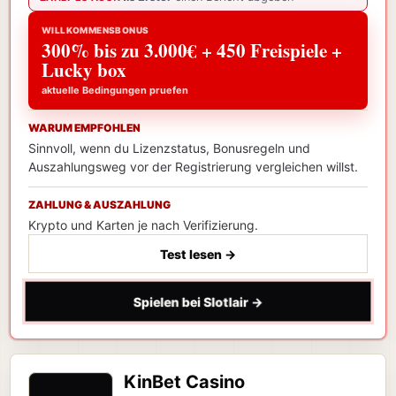
WILLKOMMENSBONUS
300% bis zu 3.000€ + 450 Freispiele +
Lucky box
aktuelle Bedingungen pruefen
WARUM EMPFOHLEN
Sinnvoll, wenn du Lizenzstatus, Bonusregeln und
Auszahlungsweg vor der Registrierung vergleichen willst.
ZAHLUNG & AUSZAHLUNG
Krypto und Karten je nach Verifizierung.
Test lesen ->
Spielen bei Slotlair ->
KinBet Casino