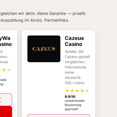
gleichen wir aktiv. Keine Garantie — pruefe
 Auszahlung im Konto. Partnerlinks.
kyWa
Cazeus
asino
Casino
nd
Spieler, die
sino.
Cazeus gezielt
ional.
vergleichen.
International,
★
★
★
keine
deutsche
nelle
GGL-Lizenz.
ng ·
t
★
★
★
★
★
8.0/10
n
redaktionelle
n
Bewertung ·
geprueft