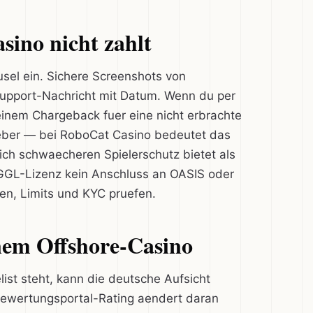
sino nicht zahlt
usel ein. Sichere Screenshots von
upport-Nachricht mit Datum. Wenn du per
einem Chargeback fuer eine nicht erbrachte
eber — bei RoboCat Casino bedeutet das
lich schwaecheren Spielerschutz bietet als
GL-Lizenz kein Anschluss an OASIS oder
en, Limits und KYC pruefen.
inem Offshore-Casino
ist steht, kann die deutsche Aufsicht
Bewertungsportal-Rating aendert daran