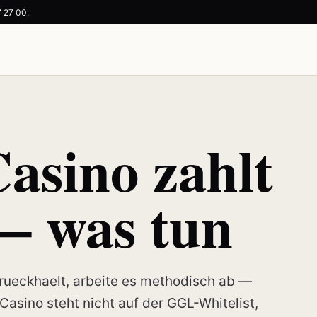
 27 00.
asino zahlt
— was tun
ueckhaelt, arbeite es methodisch ab —
asino steht nicht auf der GGL-Whitelist,