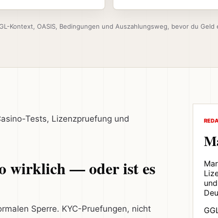
GL-Kontext, OASIS, Bedingungen und Auszahlungsweg, bevor du Geld ei
Casino-Tests, Lizenzpruefung und
REDA
Ma
 wirklich — oder ist es
Mar
Liz
und
Deu
ormalen Sperre. KYC-Pruefungen, nicht
GGL