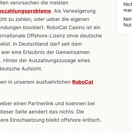
iten verursachen die meisten
Nic
mar
uszahlungsprobleme
. Als Verweigerung
Kei
icht zu zahlen, oder ueber die eigenen
Nut
dungen blockiert. RoboCat Casino ist ein
nternationale Offshore-Lizenz ohne deutsche
list. In Deutschland darf seit dem
, wer eine Erlaubnis der Gemeinsamen
. Hinter der Auszahlungszusage eines
deutsche Aufsicht.
ehen in unserem ausfuehrlichen
RoboCat
ueber einen Partnerlink und koennen bei
dieser Seite aendert das nichts: Die
sere Einschaetzung bleibt offshore-kritisch.