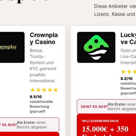
Diese Anbieter ver
Lizenz, Kasse und
Crownpla
Luc
y Casino
ve C
Bonus,
Slots u
Trustly-
Live-Ca
Kontext und
Internat
KYC getrennt
★
★
pruefen.
8.2/10
International.
redaktio
Bewertu
★
★
★
★
★
gepruef
9.5/10
redaktionelle
Als Erster
eine
Bewertung ·
ZAHLT ES AUS?
Bericht abgebe
geprueft
WILLKOMMENSBONUS
Als Erster
einen
T ES AUS?
15.000€ + 350
Bericht abgeben