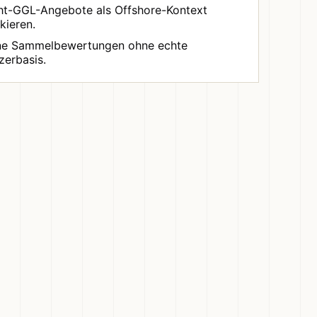
ht-GGL-Angebote als Offshore-Kontext
kieren.
ne Sammelbewertungen ohne echte
zerbasis.