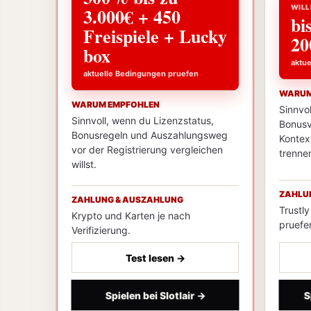
WIL
3.000€ + 450
bi
Freispiele + Lucky
20
box
aktu
aktuelle Bedingungen pruefen
WARUM
WARUM EMPFOHLEN
Sinnvo
Sinnvoll, wenn du Lizenzstatus,
Bonusv
Bonusregeln und Auszahlungsweg
Kontex
vor der Registrierung vergleichen
trennen
willst.
ZAHLU
ZAHLUNG & AUSZAHLUNG
Trustl
Krypto und Karten je nach
pruefe
Verifizierung.
Test lesen ->
Spielen bei Slotlair ->
S