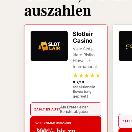
auszahlen
Slotlair
Casino
Viele Slots,
klare Risiko-
Hinweise.
International.
★
★
★
★
★
9.7/10
redaktionelle
Bewertung ·
geprueft
Als Erster
einen
ZAHLT ES AUS?
Bericht abgeben
ZAHL
WILLKOMMENSBONUS
300% bis zu