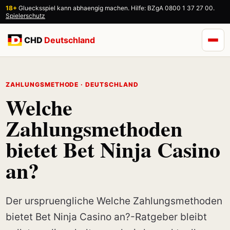
18+
Gluecksspiel kann abhaengig machen. Hilfe: BZgA 0800 1 37 27 00.
Spielerschutz
CHD
Deutschland
ZAHLUNGSMETHODE · DEUTSCHLAND
Welche
Zahlungsmethoden
bietet Bet Ninja Casino
an?
Der urspruengliche Welche Zahlungsmethoden
bietet Bet Ninja Casino an?-Ratgeber bleibt