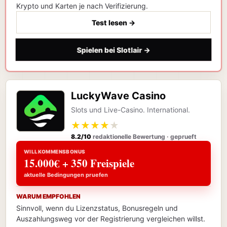
Krypto und Karten je nach Verifizierung.
Test lesen ->
Spielen bei Slotlair ->
LuckyWave Casino
Slots und Live-Casino. International.
★
★
★
★
★
8.2/10
redaktionelle Bewertung · geprueft
WILLKOMMENSBONUS
15.000€ + 350 Freispiele
aktuelle Bedingungen pruefen
WARUM EMPFOHLEN
Sinnvoll, wenn du Lizenzstatus, Bonusregeln und
Auszahlungsweg vor der Registrierung vergleichen willst.