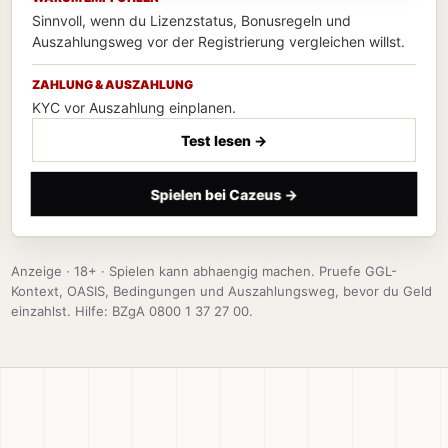
Sinnvoll, wenn du Lizenzstatus, Bonusregeln und
Auszahlungsweg vor der Registrierung vergleichen willst.
ZAHLUNG & AUSZAHLUNG
KYC vor Auszahlung einplanen.
Test lesen ->
Spielen bei Cazeus ->
Anzeige · 18+ · Spielen kann abhaengig machen. Pruefe GGL-
Kontext, OASIS, Bedingungen und Auszahlungsweg, bevor du Geld
einzahlst. Hilfe: BZgA 0800 1 37 27 00.