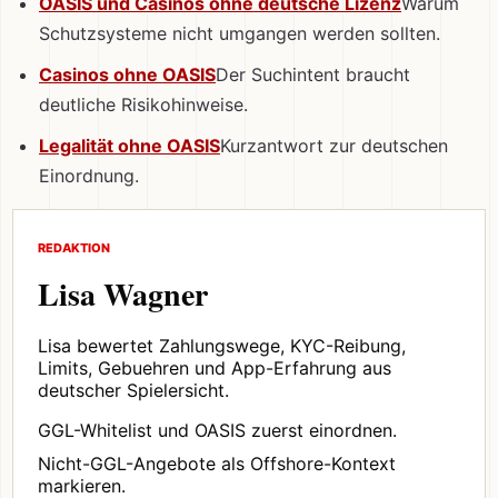
OASIS und Casinos ohne deutsche Lizenz
Warum
Schutzsysteme nicht umgangen werden sollten.
Casinos ohne OASIS
Der Suchintent braucht
deutliche Risikohinweise.
Legalität ohne OASIS
Kurzantwort zur deutschen
Einordnung.
REDAKTION
Lisa Wagner
Lisa bewertet Zahlungswege, KYC-Reibung,
Limits, Gebuehren und App-Erfahrung aus
deutscher Spielersicht.
GGL-Whitelist und OASIS zuerst einordnen.
Nicht-GGL-Angebote als Offshore-Kontext
markieren.