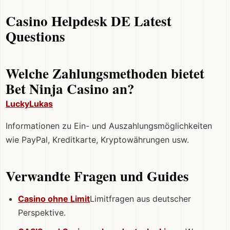
Casino Helpdesk DE Latest
Questions
Welche Zahlungsmethoden bietet
Bet Ninja Casino an?
LuckyLukas
Informationen zu Ein- und Auszahlungsmöglichkeiten
wie PayPal, Kreditkarte, Kryptowährungen usw.
Verwandte Fragen und Guides
Casino ohne Limit
Limitfragen aus deutscher
Perspektive.