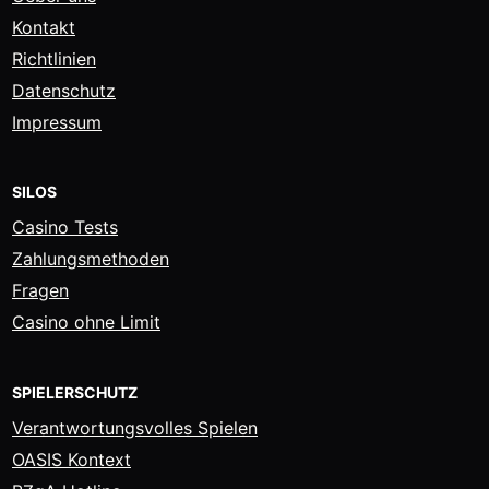
Kontakt
Richtlinien
Datenschutz
Impressum
SILOS
Casino Tests
Zahlungsmethoden
Fragen
Casino ohne Limit
SPIELERSCHUTZ
Verantwortungsvolles Spielen
OASIS Kontext