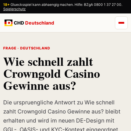
18+
Gluecksspiel kann abhaengig machen. Hilfe: BZgA 0800 1 37 27 00.
Spielerschutz
CHD
Deutschland
FRAGE · DEUTSCHLAND
Wie schnell zahlt
Crowngold Casino
Gewinne aus?
Die urspruengliche Antwort zu Wie schnell
zahlt Crowngold Casino Gewinne aus? bleibt
erhalten und wird im neuen DE-Design mit
GGL-, OASIS- und KYC-Kontext eingeordnet.