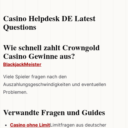
Casino Helpdesk DE Latest
Questions
Wie schnell zahlt Crowngold
Casino Gewinne aus?
BlackjackMeister
Viele Spieler fragen nach den
Auszahlungsgeschwindigkeiten und eventuellen
Problemen.
Verwandte Fragen und Guides
Casino ohne Limit
Limitfragen aus deutscher