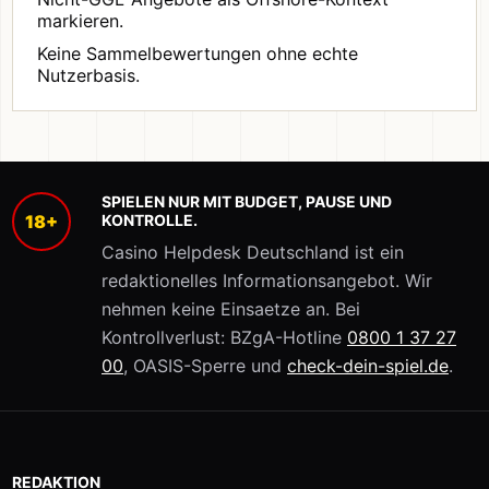
markieren.
Keine Sammelbewertungen ohne echte
Nutzerbasis.
SPIELEN NUR MIT BUDGET, PAUSE UND
18+
KONTROLLE.
Casino Helpdesk Deutschland ist ein
redaktionelles Informationsangebot. Wir
nehmen keine Einsaetze an. Bei
Kontrollverlust: BZgA-Hotline
0800 1 37 27
00
, OASIS-Sperre und
check-dein-spiel.de
.
REDAKTION