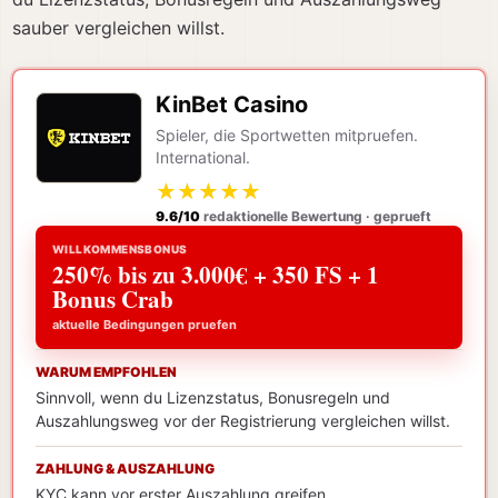
sauber vergleichen willst.
KinBet Casino
Spieler, die Sportwetten mitpruefen.
International.
★
★
★
★
★
9.6/10
redaktionelle Bewertung · geprueft
WILLKOMMENSBONUS
250% bis zu 3.000€ + 350 FS + 1
Bonus Crab
aktuelle Bedingungen pruefen
WARUM EMPFOHLEN
Sinnvoll, wenn du Lizenzstatus, Bonusregeln und
Auszahlungsweg vor der Registrierung vergleichen willst.
ZAHLUNG & AUSZAHLUNG
KYC kann vor erster Auszahlung greifen.