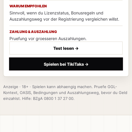
WARUM EMPFOHLEN
Sinnvoll, wenn du Lizenzstatus, Bonusregeln und
Auszahlungsweg vor der Registrierung vergleichen willst.
ZAHLUNG & AUSZAHLUNG
Pruefung vor groesseren Auszahlungen.
Test lesen ->
Spielen bei TikiTaka ->
Anzeige · 18+ · Spielen kann abhaengig machen. Pruefe GGL-
Kontext, OASIS, Bedingungen und Auszahlungsweg, bevor du Geld
einzahlst. Hilfe: BZgA 0800 1 37 27 00.