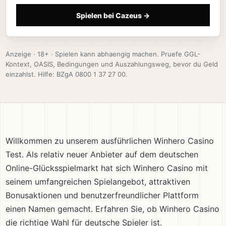
Spielen bei Cazeus ->
Anzeige · 18+ · Spielen kann abhaengig machen. Pruefe GGL-
Kontext, OASIS, Bedingungen und Auszahlungsweg, bevor du Geld
einzahlst. Hilfe: BZgA 0800 1 37 27 00.
Willkommen zu unserem ausführlichen Winhero Casino
Test. Als relativ neuer Anbieter auf dem deutschen
Online-Glücksspielmarkt hat sich Winhero Casino mit
seinem umfangreichen Spielangebot, attraktiven
Bonusaktionen und benutzerfreundlicher Plattform
einen Namen gemacht. Erfahren Sie, ob Winhero Casino
die richtige Wahl für deutsche Spieler ist.