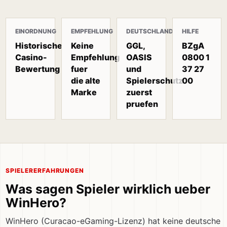
EINORDNUNG
EMPFEHLUNG
DEUTSCHLAND
HILFE
Historische
Keine
GGL,
BZgA
Casino-
Empfehlung
OASIS
0800 1
Bewertung
fuer
und
37 27
die alte
Spielerschutz
00
Marke
zuerst
pruefen
SPIELERERFAHRUNGEN
Was sagen Spieler wirklich ueber
WinHero?
WinHero (Curacao-eGaming-Lizenz) hat keine deutsche