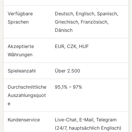
Verfügbare
Deutsch, Englisch, Spanisch,
Sprachen
Griechisch, Französisch,
Dänisch
Akzeptierte
EUR, CZK, HUF
Währungen
Spieleanzahl
Über 2.500
Durchschnittliche
95,1% – 97%
Auszahlungsquot
e
Kundenservice
Live-Chat, E-Mail, Telegram
(24/7, hauptsächlich Englisch)