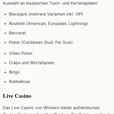
Auswahl an klassischen Tisch- und Kartenspielen:
Blackjack (mehrere Varianten inkl. VIP)
Roulette (American, European, Lightning)
Baccarat
Poker (Caribbean Stud, Pai Gow)
Video Poker
Craps und Würfelspiele
Bingo
Rubbellose
Live Casino
Das Live Casino von Winhero bietet authentisches