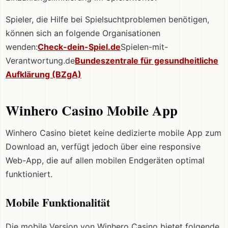
Spieler, die Hilfe bei Spielsuchtproblemen benötigen,
können sich an folgende Organisationen
wenden:
Check-dein-Spiel.de
Spielen-mit-
Verantwortung.de
Bundeszentrale für gesundheitliche
Aufklärung (BZgA)
Winhero Casino Mobile App
Winhero Casino bietet keine dedizierte mobile App zum
Download an, verfügt jedoch über eine responsive
Web-App, die auf allen mobilen Endgeräten optimal
funktioniert.
Mobile Funktionalität
Die mobile Version von Winhero Casino bietet folgende