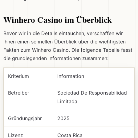
Winhero Casino im Überblick
Bevor wir in die Details eintauchen, verschaffen wir
Ihnen einen schnellen Überblick über die wichtigsten
Fakten zum Winhero Casino. Die folgende Tabelle fasst
die grundlegenden Informationen zusammen:
Kriterium
Information
Betreiber
Sociedad De Responsabilidad
Limitada
Gründungsjahr
2025
Lizenz
Costa Rica