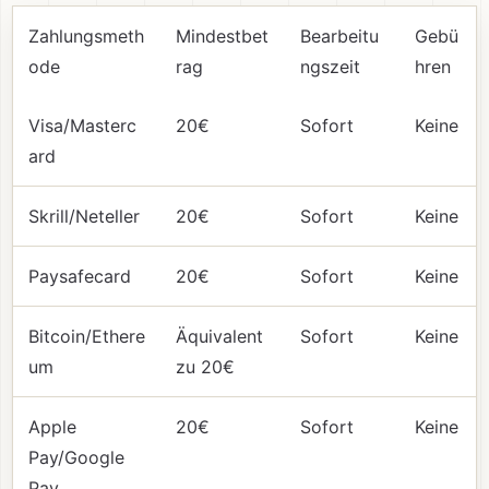
Zahlungsmeth
Mindestbet
Bearbeitu
Gebü
ode
rag
ngszeit
hren
Visa/Masterc
20€
Sofort
Keine
ard
Skrill/Neteller
20€
Sofort
Keine
Paysafecard
20€
Sofort
Keine
Bitcoin/Ethere
Äquivalent
Sofort
Keine
um
zu 20€
Apple
20€
Sofort
Keine
Pay/Google
Pay