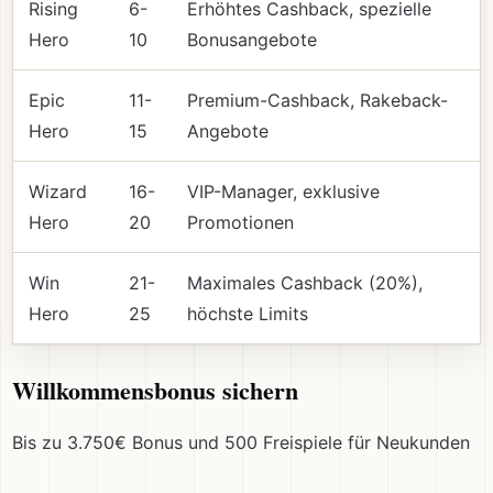
Rising
6-
Erhöhtes Cashback, spezielle
Hero
10
Bonusangebote
Epic
11-
Premium-Cashback, Rakeback-
Hero
15
Angebote
Wizard
16-
VIP-Manager, exklusive
Hero
20
Promotionen
Win
21-
Maximales Cashback (20%),
Hero
25
höchste Limits
Willkommensbonus sichern
Bis zu 3.750€ Bonus und 500 Freispiele für Neukunden