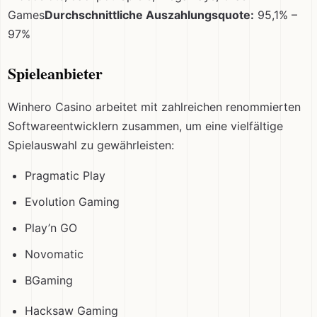
Games
Durchschnittliche Auszahlungsquote:
95,1% –
97%
Spieleanbieter
Winhero Casino arbeitet mit zahlreichen renommierten
Softwareentwicklern zusammen, um eine vielfältige
Spielauswahl zu gewährleisten:
Pragmatic Play
Evolution Gaming
Play’n GO
Novomatic
BGaming
Hacksaw Gaming