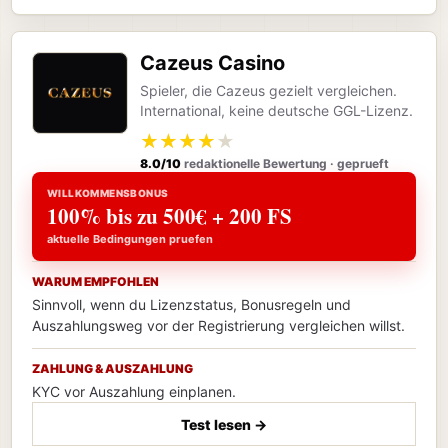
Cazeus Casino
Spieler, die Cazeus gezielt vergleichen.
International, keine deutsche GGL-Lizenz.
★
★
★
★
★
8.0/10
redaktionelle Bewertung · geprueft
WILLKOMMENSBONUS
100% bis zu 500€ + 200 FS
aktuelle Bedingungen pruefen
WARUM EMPFOHLEN
Sinnvoll, wenn du Lizenzstatus, Bonusregeln und
Auszahlungsweg vor der Registrierung vergleichen willst.
ZAHLUNG & AUSZAHLUNG
KYC vor Auszahlung einplanen.
Test lesen ->