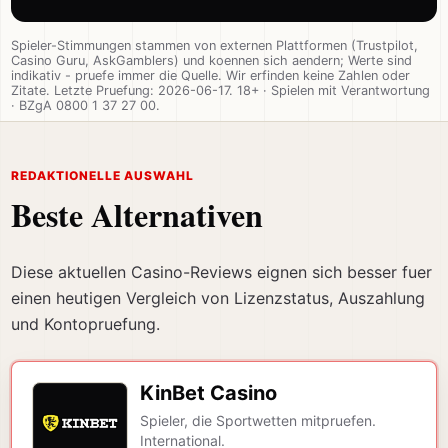
Spieler-Stimmungen stammen von externen Plattformen (Trustpilot,
Casino Guru, AskGamblers) und koennen sich aendern; Werte sind
indikativ - pruefe immer die Quelle. Wir erfinden keine Zahlen oder
Zitate. Letzte Pruefung: 2026-06-17. 18+ · Spielen mit Verantwortung
· BZgA 0800 1 37 27 00.
REDAKTIONELLE AUSWAHL
Beste Alternativen
Diese aktuellen Casino-Reviews eignen sich besser fuer
einen heutigen Vergleich von Lizenzstatus, Auszahlung
und Kontopruefung.
KinBet Casino
Spieler, die Sportwetten mitpruefen.
International.