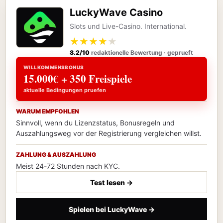
LuckyWave Casino
Slots und Live-Casino. International.
★
★
★
★
★
8.2/10
redaktionelle Bewertung · geprueft
WILLKOMMENSBONUS
15.000€ + 350 Freispiele
aktuelle Bedingungen pruefen
WARUM EMPFOHLEN
Sinnvoll, wenn du Lizenzstatus, Bonusregeln und
Auszahlungsweg vor der Registrierung vergleichen willst.
ZAHLUNG & AUSZAHLUNG
Meist 24-72 Stunden nach KYC.
Test lesen ->
Spielen bei LuckyWave ->