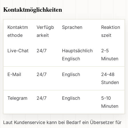
Kontaktmöglichkeiten
Kontaktm
Verfügb
Sprachen
Reaktion
ethode
arkeit
szeit
Live-Chat
24/7
Hauptsächlich
2-5
Englisch
Minuten
E-Mail
24/7
Englisch
24-48
Stunden
Telegram
24/7
Englisch
5-10
Minuten
Laut Kundenservice kann bei Bedarf ein Übersetzer für