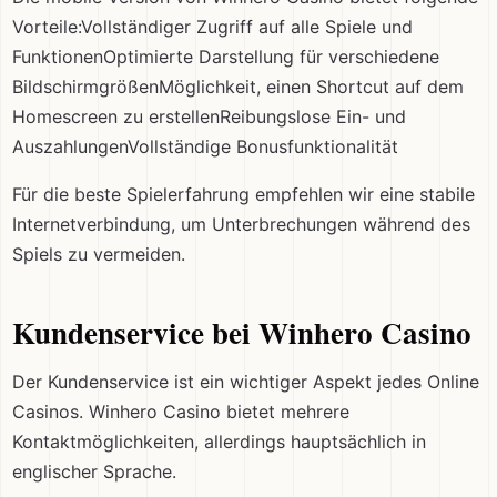
Vorteile:Vollständiger Zugriff auf alle Spiele und
FunktionenOptimierte Darstellung für verschiedene
BildschirmgrößenMöglichkeit, einen Shortcut auf dem
Homescreen zu erstellenReibungslose Ein- und
AuszahlungenVollständige Bonusfunktionalität
Für die beste Spielerfahrung empfehlen wir eine stabile
Internetverbindung, um Unterbrechungen während des
Spiels zu vermeiden.
Kundenservice bei Winhero Casino
Der Kundenservice ist ein wichtiger Aspekt jedes Online
Casinos. Winhero Casino bietet mehrere
Kontaktmöglichkeiten, allerdings hauptsächlich in
englischer Sprache.