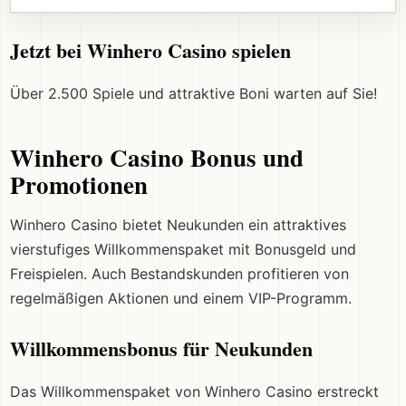
Jetzt bei Winhero Casino spielen
Über 2.500 Spiele und attraktive Boni warten auf Sie!
Winhero Casino Bonus und
Promotionen
Winhero Casino bietet Neukunden ein attraktives
vierstufiges Willkommenspaket mit Bonusgeld und
Freispielen. Auch Bestandskunden profitieren von
regelmäßigen Aktionen und einem VIP-Programm.
Willkommensbonus für Neukunden
Das Willkommenspaket von Winhero Casino erstreckt